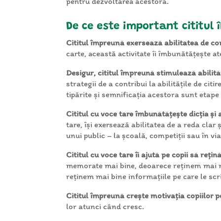
pentru dezvoltarea acestora.
De ce este important cititul
Cititul împreună exersează abilitatea de con
carte, această activitate îi îmbunătățește at
Desigur, cititul împreună stimulează abilități
strategii de a contribui la abilitățile de cit
tipărite și semnificația acestora sunt etape 
Cititul cu voce tare îmbunătățește dicția și 
tare, își exersează abilitatea de a reda clar 
unui public – la școală, competiții sau în vi
Cititul cu voce tare îi ajută pe copii să reți
memorate mai bine, deoarece reținem mai mu
reținem mai bine informațiile pe care le scr
Cititul împreună crește motivația copiilor p
lor atunci când cresc.