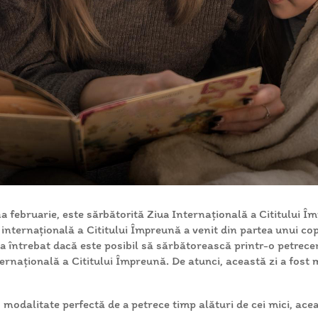
na februarie, este sărbătorită Ziua Internațională a Cititului Îm
ua internațională a Cititului Împreună a venit din partea unui c
 a întrebat dacă este posibil să sărbătorească printr-o petrecer
rnațională a Cititului Împreună. De atunci, această zi a fost 
o modalitate perfectă de a petrece timp alături de cei mici, ace