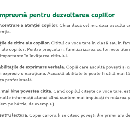
 împreună pentru dezvoltarea copiilor
centrare a atenției copiilor.
Chiar dacă cel mic doar ascultă cum
enția.
le de citire ale copiilor.
Cititul cu voce tare în clasă sau în fam
ire ale copiilor. Pentru preșcolari, familiarizarea cu formele liter
importante în învățarea cititului.
abilitățile de exprimare verbală.
Copiii care ascultă povești și c
și expresiv o narațiune. Această abilitate le poate fi utilă mai 
ața profesională.
nă mai bine povestea citită.
Când copilul citește cu voce tare, est
lte informații atunci când suntem mai implicați în redarea și
iem pe hârtie, de exemplu).
entru lectură.
Copiii cărora li se citesc povești din primii ani 