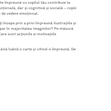
ate împreună cu copilul tău contribuie la
ională, dar și cognitivă și socială – copiii
ct de vedere emoțional.
 începe prin a privi împreună ilustrațiile și
apar în majoritatea imaginilor? Pe măsură
Care sunt acțiunile și motivațiile
mână luând o carte și citind-o împreună. De