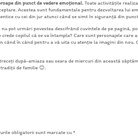
aproape din punct de vedere emoțional.
Toate activitățile realiz
cceptare. Acestea sunt fundamentale pentru dezvoltarea lui emoț
utentice cu cei din jur atunci când se simt în siguranță din pun
i nu pot urmări povestea descifrând cuvintele de pe pagină, poți
e crede copilul că se va întampla? Care sunt personajele care 
 din când în când pentru a vă uita cu atenție la imagini din nou. 
petreceți după-amiaza sau seara de miercuri din această săptă
tradiții de familie 😊.
rile obligatorii sunt marcate cu
*