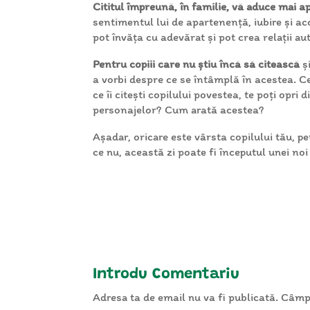
Cititul împreună, în familie, vă aduce mai 
sentimentul lui de apartenență, iubire și a
pot învăța cu adevărat și pot crea relații a
Pentru copiii care nu știu încă să citească
ș
a vorbi despre ce se întâmplă în acestea. C
ce îi citești copilului povestea, te poți opri
personajelor? Cum arată acestea?
Așadar, oricare este vârsta copilului tău, 
ce nu, această zi poate fi începutul unei noi 
Introdu Comentariu
Adresa ta de email nu va fi publicată.
Câmpu