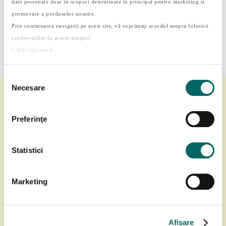
date personale doar în scopuri determinate in principal pentru marketing si
Cum transformi 15 minute libere în timp
educativ
promovare a produselor noastre.
Prin continuarea navigarii pe acest site, vă exprimaţi acordul asupra folosirii
De ce este dăunător timpul petrecut pe rețele
cookie-urilor în aceste scopuri.
sociale
Citiţi mai mult
Selecția
Necesare
consimțământului
Preferinţe
Statistici
Marketing
Afişare