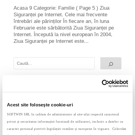
Acasa 9 Categorie: Familie ( Page 5 ) Ziua
Siguranței pe Internet. Cele mai frecvente
întrebări ale părinților În fiecare an, în luna
Februarie este sărbătorită Ziua Siguranței pe
Internet. Începută la nivel european în 2004,
Ziua Siguranței pe Internet este...
Postari Recente
De ce e benefic să folosești tehnologia alături
de copil
Acest site foloseşte cookie-uri
Observarea păsărilor: o activitate simplă cu
beneficii surprinzătoare
SOFTWIN SRL în calitate de administrator al site-ului respectă caracterul
Deficitul de transfer – ce este și cum îl
privat și securitatea informației furnizată de utilizatori, inclusiv a datelor cu
combatem
caracter personal potrivit legislației române și europene în vigoare. Colectăm