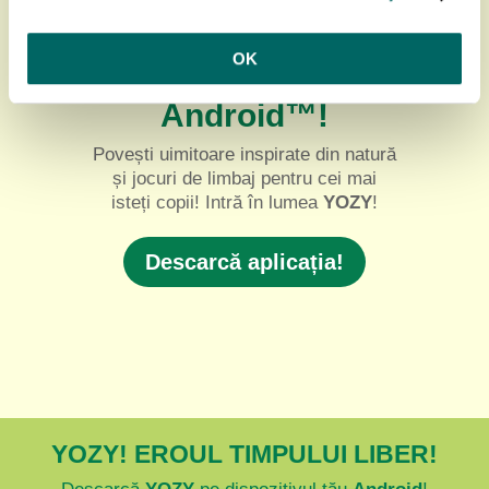
YOZY! Acum
disponibil pe
OK
dispozitivele
Android™!
Povești uimitoare inspirate din natură
și jocuri de limbaj pentru cei mai
isteți copii! Intră în lumea
YOZY
!
Descarcă aplicația!
YOZY! EROUL TIMPULUI LIBER!