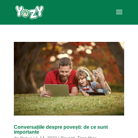
Conversațiile despre povești: de ce sunt
importante
de
Yozy
|
iul. 14, 2022
|
Povești
,
Timp liber