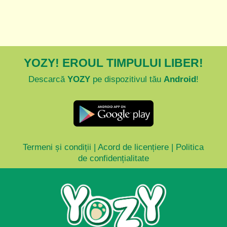
YOZY! EROUL TIMPULUI LIBER!
Descarcă
YOZY
pe dispozitivul tău
Android
!
Termeni și condiții
|
Acord de licențiere
|
Politica
de confidențialitate