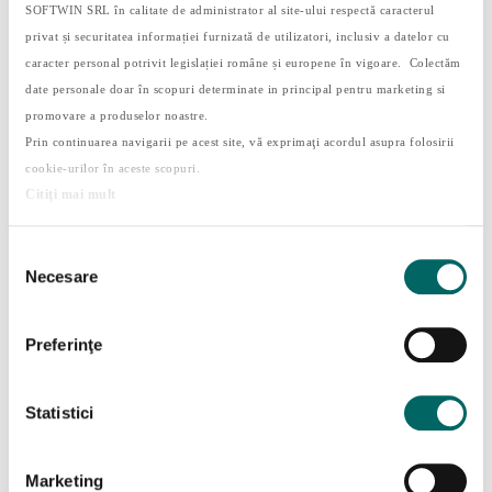
SOFTWIN SRL în calitate de administrator al site-ului respectă caracterul
privat și securitatea informației furnizată de utilizatori, inclusiv a datelor cu
caracter personal potrivit legislației române și europene în vigoare. Colectăm
date personale doar în scopuri determinate in principal pentru marketing si
De ce e important pentru copiii să știe să
promovare a produselor noastre.
spună o poveste
Prin continuarea navigarii pe acest site, vă exprimaţi acordul asupra folosirii
de
Yozy
|
dec. 14, 2021
|
Studii
cookie-urilor în aceste scopuri.
Citiţi mai mult
Acasa 9 Categorie: Studii ( Page 2 ) De ce este
important pentru copilul tău să știe să spună o
poveste Copilul tău îți spune ce s-a întâmplat la
Selecția
grădiniță și reușești să înțelegi exact ce, cum și
Necesare
consimțământului
când s-a întâmplat? După ce ascultă o poveste
sau se uită la...
Preferinţe
Statistici
Postari Recente
Marketing