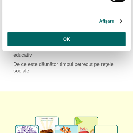
De ce e benefic să folosești tehnologia alături
de copil
Observarea păsărilor: o activitate simplă cu
Afişare
beneficii surprinzătoare
Deficitul de transfer – ce este și cum îl
OK
combatem
Cum transformi 15 minute libere în timp
educativ
De ce este dăunător timpul petrecut pe rețele
sociale