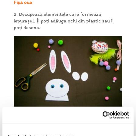
Fișă ouă
2. Decupează elementele care formează
iepurașul. Îi poți adăuga ochi din plastic sau îi
poți desena.
3. Folosiți creioane colorate pentru a decora
ouăle.