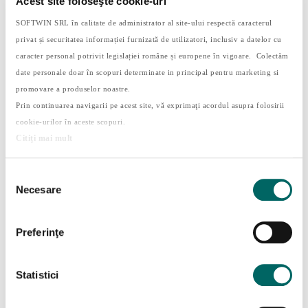
Acest site foloseşte cookie-uri
SOFTWIN SRL în calitate de administrator al site-ului respectă caracterul
privat și securitatea informației furnizată de utilizatori, inclusiv a datelor cu
caracter personal potrivit legislației române și europene în vigoare. Colectăm
date personale doar în scopuri determinate in principal pentru marketing si
promovare a produselor noastre.
Prin continuarea navigarii pe acest site, vă exprimaţi acordul asupra folosirii
cookie-urilor în aceste scopuri.
Citiţi mai mult
4. Decupați ouăle colorate.
Selecția
Necesare
consimțământului
Preferinţe
Statistici