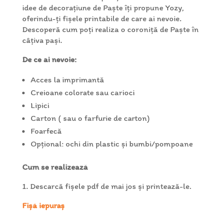
idee de decorațiune de Paște îți propune Yozy,
oferindu-ți fișele printabile de care ai nevoie.
Descoperă cum poți realiza o coroniță de Paște în
câțiva pași.
De ce ai nevoie:
Acces la imprimantă
Creioane colorate sau carioci
Lipici
Carton ( sau o farfurie de carton)
Foarfecă
Opțional: ochi din plastic și bumbi/pompoane
Cum se realizează
1. Descarcă fișele pdf de mai jos și printează-le
.
Fișă iepuraș