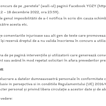
 concurs de pe „peretele” (wall-ul) paginii Facebook YOZY (ht
12 – 18 decembrie 2022, ora 23:59).
de genul imposibilitătii de a-l notifica în scris din cauza schim
către acesta etc.
ge comentariile injurioase sau alt gen de texte care promovează
își rezervă dreptul de a nu valida înscrierea în concurs a utiliz
na de pe pagină intervențiile și utilizatorii care generează con
t sau având în mod repetat solicitari în afara prevederilor pr
OR
crare a datelor dumneavoastră personale în conformitate cu pri
lusiv in persepctiva si in conditiile Regulamentului (UE) 2016/
cter personal și privind libera circulație a acestor date și de 
 vedere: