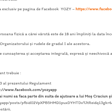
ura exclusiv pe pagina de Facebook YOZY –
https://www.facebo
rsoana fizică a cărei vârstă este de 18 ani împliniți la data înc
i Organizatorului și rudele de gradul I ale acestora.
e cunoașterea și acceptarea integrală, expresă și neechivocă 
nt trebuie :
. 3 al prezentului Regulament
s://www.facebook.com/yozyapp
ai numi să facă parte din suita de ajutoare a lui Moș Crăciun și
yozyapp/posts/pfbid02VpXPB5HMD1puxDYHTDv7JtReidq13gk
stării.