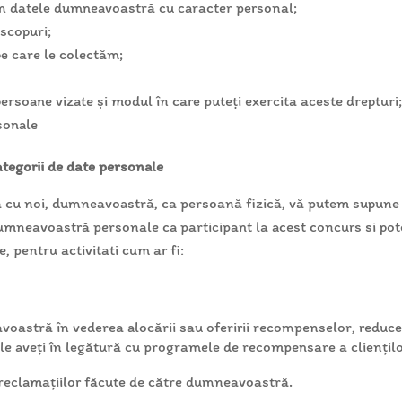
am datele dumneavoastră cu caracter personal;
 scopuri;
pe care le colectăm;
ersoane vizate și modul în care puteți exercita aceste drepturi
rsonale
ategorii de date personale
 cu noi, dumneavoastră, ca persoană fizică, vă putem supune ac
dumneavoastră personale ca participant la acest concurs si po
, pentru activitati cum ar fi:
oastră în vederea alocării sau oferirii recompenselor, reduceri
e le aveţi în legătură cu programele de recompensare a cliențil
a reclamaţiilor făcute de către dumneavoastră.