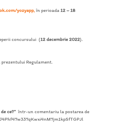
ok.com/yozyapp,
în perioada
12 – 18
eperii concursului (
12 decembrie
2022
).
a prezentului Regulament.
 de ce?”
într-un comentariu la postarea de
r6J4Phf47w337qKwxi4nM7jm1kpSfTGPJl