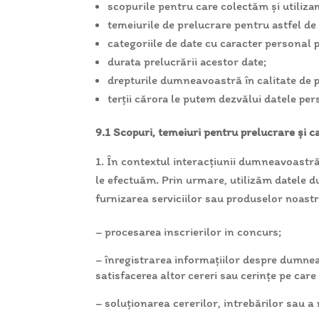
scopurile pentru care colectăm și utiliz
temeiurile de prelucrare pentru astfel de
categoriile de date cu caracter personal 
durata prelucrării acestor date;
drepturile dumneavoastră în calitate de p
terții cărora le putem dezvălui datele pe
9.1 Scopuri, temeiuri pentru prelucrare și c
În contextul interacțiunii dumneavoastră
le efectuăm. Prin urmare, utilizăm datele 
furnizarea serviciilor sau produselor noastre
– procesarea inscrierilor in concurs;
– înregistrarea informațiilor despre dumneav
satisfacerea altor cereri sau cerinţe pe car
– soluţionarea cererilor, intrebărilor sau 