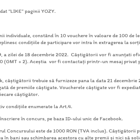
 dat “LIKE” paginii YOZY.
 individuale, constând în 10 vouchere în valoare de 100 de lei 
deplinesc condițiile de participare vor intra în extragerea la so
9, a zilei de 18 decembrie 2022. Câștigătorii vor fi anunțati 
 (GMT + 2). Aceștia vor fi contactați printr-un mesaj privat 
, câștigătorii trebuie să furnizeze pana la data 21 decembrie
ată de premiile câștigate. Voucherele câștigate vor fi expediat
iecare câștigător.
iv condițiile enumerate la Art.4.
 înscriere în concurs, pe baza ID-ului unic de Facebook.
rul Concursului este de 1000 RON (TVA inclus). Câștigătorii p
a în bani sau schimbarea acestora cu alte premii și nici să sol