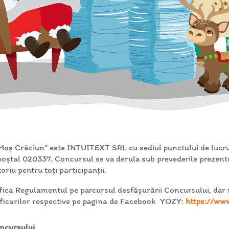
Moș Crăciun” este INTUITEXT SRL cu sediul punctului de lucru 
 poștal 020337. Concursul se va derula sub prevederile prezent
riu pentru toți participanții.
fica Regulamentul pe parcursul desfășurării Concursului, dar n
dificarilor respective pe pagina de Facebook YOZY:
https://ww
oncursului