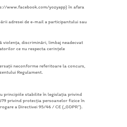
tps://www.facebook.com/yozyapp) în afara
bării adresei de e-mail a participantului sau
 violența, discriminări, limbaj neadecvat
atorilor ce nu respecta cerințele
versații neconforme referitoare la concurs,
ezentului Regulament.
ncipiile stabilite în legislația privind
679 privind protecția persoanelor fizice în
abrogare a Directivei 95/46 / CE („GDPR”).