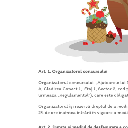
Art. 1. Organizatorul concursului
Organizatorul concursului „Ajutoarele lui 
A, Cladirea Conect 1, Etaj 1, Sector 2, cod
urmeaza „Regulamentul”), care este obligato
Organizatorul își rezervă dreptul de a modi
24 de ore înaintea intrării în vigoare a mo
Art. 2. Durata și mediul de desfășurare a c