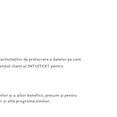
;
tivităților de prelucrare a datelor pe care
tențial client al INTUITEXT pentru
lor şi a altor beneficii, precum şi pentru
or și alte programe similar;