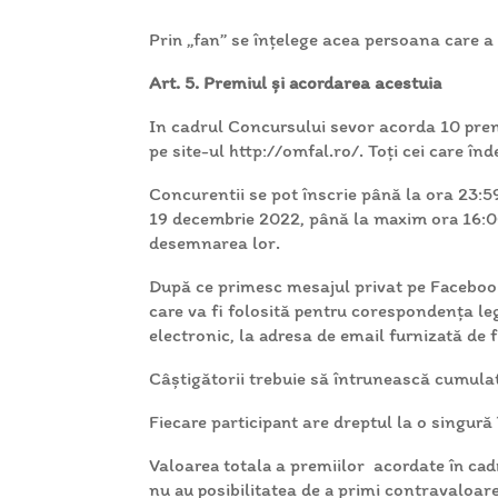
Prin „fan” se înțelege acea persoana care a
Art. 5. Premiul și acordarea acestuia
In cadrul Concursului sevor acorda 10 premii
pe site-ul http://omfal.ro/. Toți cei care în
Concurentii se pot înscrie până la ora 23:5
19 decembrie 2022, până la maxim ora 16:00
desemnarea lor.
După ce primesc mesajul privat pe Facebook
care va fi folosită pentru corespondența leg
electronic, la adresa de email furnizată de f
Câștigătorii trebuie să întrunească cumulat
Fiecare participant are dreptul la o singură
Valoarea totala a premiilor acordate în cad
nu au posibilitatea de a primi contravaloare