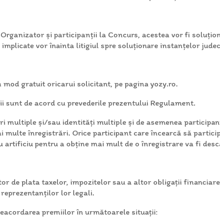
e Organizator și participanții la Concurs, acestea vor fi soluţi
le implicate vor înainta litigiul spre soluționare instanțelor j
mod gratuit oricarui solicitant, pe pagina yozy.ro.
ţii sunt de acord cu prevederile prezentului Regulament.
uri multiple și/sau identități multiple și de asemenea particip
i multe înregistrări. Orice participant care încearcă să particip
artificiu pentru a obține mai mult de o înregistrare va fi desca
de plata taxelor, impozitelor sau a altor obligații financiare 
reprezentanților lor legali.
eacordarea premiilor în următoarele situații: