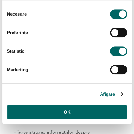
persoane vizate și modul în care puteți exercita
Selecția
aceste drepturi;
Necesare
consimțământului
terții cărora le putem dezvălui datele personale
9.1 Scopuri, temeiuri pentru prelucrare și
Preferinţe
categorii de date personale
Statistici
În contextul interacțiunii dumneavoastră cu
noi, dumneavoastră, ca persoană fizică, vă
putem supune activităților de prelucrare a
Marketing
datelor pe care le efectuăm. Prin urmare,
utilizăm datele dumneavoastră personale ca
participant la acest concurs si potențial client al
Afişare
INTUITEXT pentru furnizarea serviciilor sau
produselor noastre, pentru activitati cum ar fi:
OK
– procesarea inscrierilor in concurs;
– înregistrarea informațiilor despre