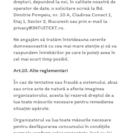
drepturi, depunând la noi, în calitate noastră de
operator de date, o solicitare scrisă la Bd.
Dimitrie Pompeiu, nr. 10 A, Cladirea Conect 1,
Etaj 1, Sector 2, Bucuresti sau prin e-mail la
privacy@INTUITEXT.ro.
Ne angajăm să tratăm întotdeauna cererile
dumneavoastră cu cea mai mare atenție și să va
raspundem întrebărilor pe care le puteți avea în
cel mai scurt timp posibil.
Art.10. Alte reglementări
În caz de tentative sau fraudă a sistemului, abuz
sau orice acte de natură a afecta imaginea
organizatorului, acesta își rezervă dreptul de a
lua toate măsurile necesare pentru remedierea
situației apărute.
Organizatorul va lua toate măsurile necesare
pentru desfășurarea concursului în condițiile
normale conform celor prezentate, însă nu își