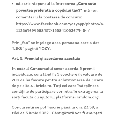
să scrie răspunsul la întrebarea
„Care este
povestea preferată a copilului tău?”
într-un
comentariu la postarea de concurs:
https://www.facebook.com/yozyapp/photos/a.
113367694588457/155841053674454/
Prin „fan” se înțelege acea persoana care a dat
“LIKE” paginii YOZY.
Art. 5. Premiul și acordarea acestuia
In cadrul Concursului sevor acorda 5 premii
individuale, constând în 5 vouchere în valoare de
200 de lei fiecare pentru achiziționarea de jucării
de pe site-ul briele.ro. Toți cei care îndeplinesc
condițiile de participare vor intra în extragerea la
sorți făcută cu ajutorul platformei random.org.
Concurentii se pot înscrie până la ora 23:59, a
zilei de 3 iunie 2022. Câștigătorii vor fi anunțati