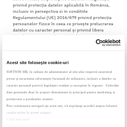
privind protecția datelor aplicabilă în România,
inclusiv in persepctiva si in conditiile
Regulamentului (UE) 2016/679 privind protecția
persoanelor fizice în ceea ce privește prelucrarea
datelor cu caracter personal și privind libera
circulație a acestor date și de abrogare a
Directivei 95/46 / CE („GDPR”).
Politica de confidențialitate a datelor are in
vedere:
Acest site foloseşte cookie-uri
scopurile pentru care colectăm și utilizam
SOFTWIN SRL în calitate de administrator al site-ului respectă caracterul
datele dumneavoastră cu caracter personal;
privat și securitatea informației furnizată de utilizatori, inclusiv a datelor cu
temeiurile de prelucrare pentru astfel de
caracter personal potrivit legislației române și europene în vigoare. Colectăm
date personale doar în scopuri determinate in principal pentru marketing si
scopuri;
promovare a produselor noastre.
categoriile de date cu caracter personal pe
Prin continuarea navigarii pe acest site, vă exprimaţi acordul asupra folosirii
care le colectăm;
cookie-urilor în aceste scopuri.
durata prelucrării acestor date;
Citiţi mai mult
drepturile dumneavoastră în calitate de