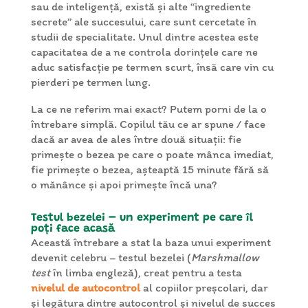
sau de inteligență, există și alte “ingrediente
secrete” ale succesului, care sunt cercetate în
studii de specialitate. Unul dintre acestea este
capacitatea de a ne controla dorințele care ne
aduc satisfacție pe termen scurt, însă care vin cu
pierderi pe termen lung.
La ce ne referim mai exact? Putem porni de la o
întrebare simplă. Copilul tău ce ar spune / face
dacă ar avea de ales între două situații: fie
primește o bezea pe care o poate mânca imediat,
fie primește o bezea, așteaptă 15 minute fără să
o mănânce și apoi primește încă una?
Testul bezelei – un experiment pe care îl
poți face acasă
Această întrebare a stat la baza unui experiment
devenit celebru – testul bezelei (
Marshmallow
test
în limba engleză), creat pentru a testa
nivelul de autocontrol
al copiilor preșcolari, dar
și legătura dintre autocontrol și nivelul de succes