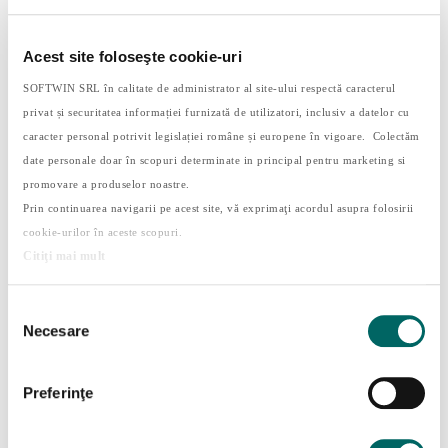
puțin de un minut până au consumat bezeaua, în
timp ce alții au putut aștepta și 20 de minute
Acest site foloseşte cookie-uri
până când cercetătorul s-a întors în cameră.
SOFTWIN SRL în calitate de administrator al site-ului respectă caracterul
Copiii care au reușit să aștepte suficient de mult
privat și securitatea informației furnizată de utilizatori, inclusiv a datelor cu
fără a consuma bezeaua au folosit strategii
caracter personal potrivit legislației române și europene în vigoare. Colectăm
precum :
date personale doar în scopuri determinate in principal pentru marketing si
blocarea obiectului tentant – unii copii au
promovare a produselor noastre.
Prin continuarea navigarii pe acest site, vă exprimaţi acordul asupra folosirii
evitat să se uite la bezea, acoperindu-și ochii cu
cookie-urilor în aceste scopuri.
mâinile, întorcându-se cu spatele sau uitându-
Citiţi mai mult
se în altă parte;
satisfacerea parțială a poftei – unii copii s-au
Selecția
mulțumit doar să miroasă bezeaua, pentru a-și
Necesare
consimțământului
împlini dorința de dulce fără a încălca regula;
concentrarea atenției asupra unei alte
Preferinţe
activități – de exemplu, cântatul sau dansul pe
scaun. 😊