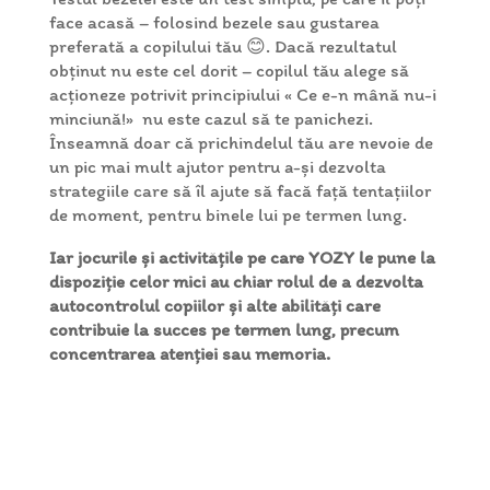
face acasă – folosind bezele sau gustarea
preferată a copilului tău 😊. Dacă rezultatul
obținut nu este cel dorit – copilul tău alege să
acționeze potrivit principiului « Ce e-n mână nu-i
minciună!» nu este cazul să te panichezi.
Înseamnă doar că prichindelul tău are nevoie de
un pic mai mult ajutor pentru a-și dezvolta
strategiile care să îl ajute să facă față tentațiilor
de moment, pentru binele lui pe termen lung.
Iar jocurile și activitățile pe care YOZY le pune la
dispoziție celor mici au chiar rolul de a dezvolta
autocontrolul copiilor și alte abilități care
contribuie la succes pe termen lung, precum
concentrarea atenției sau memoria.