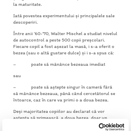
la maturitate.
Iată povestea experimentului și principalele sale
descoperiri.
Între anii ’60-‘70, Walter Mischel a studiat nivelul
de autocontrol a peste 500 copii preșcolari.
Fiecare copil a fost așezat la masă, i s-a oferit o
bezea (sau o altă gustare dulce) și i s-a spus că:
– poate să mănânce bezeaua imediat
sau
– poate să aștepte singur în cameră fără
să mănânce bezeaua, până când cercetătorul se
întoarce, caz în care va primi o a doua bezea.
Deși majoritatea copiilor au declarat că vor
aștepta să primească a doua bezea, doar un
număr limitat de copii au reușit să facă acest
lucru. O parte din copii au reușit să aștepte mai