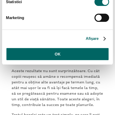
Statistici
Când copiii participanți la experiment au devenit
adulți, autorii au măsurat nivelul de succes al
acestora, descoperind că acei copii care au reușit
Marketing
să aștepte 15 minute pentru a primi a doua bezea
se bucurau la maturitate de:
rezultate academice mai bune;
Afişare
relații sociale mai armonioase;
sănătate fizică mai bună;
OK
venituri financiare mai ridicate.
Aceste rezultate nu sunt surprinzătoare. Cu cât
copiii reușesc să amâne o recompensă imediată
pentru a obține alte avantaje pe termen lung, cu
atât mai ușor le va fi să își facă temele la timp,
să se pregătească pentru examene sau să adopte
un stil de viață sănătos. Toate aceste alegeri, în
timp, contribuie la succes pe toate planurile.
Testul bezelei este un test simplu, pe care îl poți