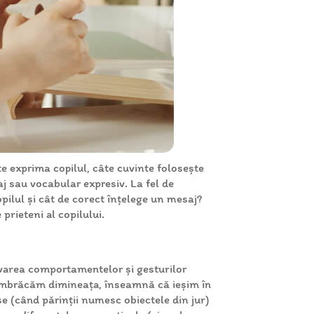
te exprima copilul, câte cuvinte folosește
aj sau vocabular expresiv. La fel de
opilul și cât de corect înțelege un mesaj?
prieteni al copilului.
rvarea comportamentelor și gesturilor
e îmbrăcăm dimineața, înseamnă că ieșim în
ise (când părinții numesc obiectele din jur)