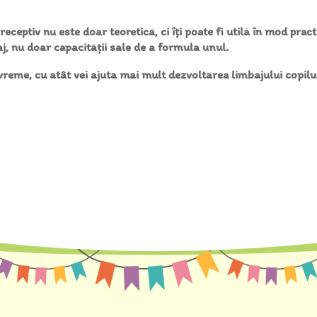
receptiv nu este doar teoretică, ci îți poate fi utilă în mod prac
aj, nu doar capacității sale de a formula unul.
reme, cu atât vei ajuta mai mult dezvoltarea limbajului copilul