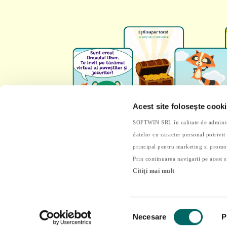
Acest site foloseşte cooki
SOFTWIN SRL în calitate de administra
datelor cu caracter personal potrivi
principal pentru marketing si promo
Prin continuarea navigarii pe acest s
Citiţi mai mult
Selecția
Copyright © 2026
Intuitext
all rights reser
Necesare
P
consimțământului