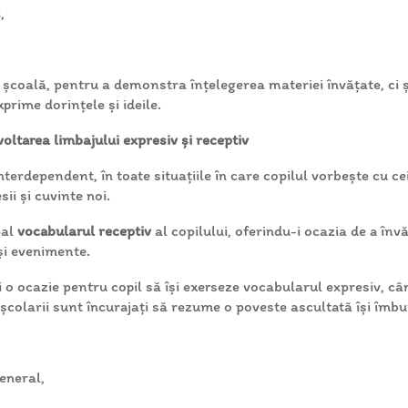
,
a școală, pentru a demonstra înțelegerea materiei învățate, ci și 
xprime dorințele și ideile.
oltarea limbajului expresiv și receptiv
erdependent, în toate situațiile în care copilul vorbește cu cei 
ii și cuvinte noi.
pal
vocabularul receptiv
al copilului, oferindu-i ocazia de a învă
 și evenimente.
i o ocazie pentru copil să își exerseze vocabularul expresiv, 
colarii sunt încurajați să rezume o poveste ascultată își îmb
general,