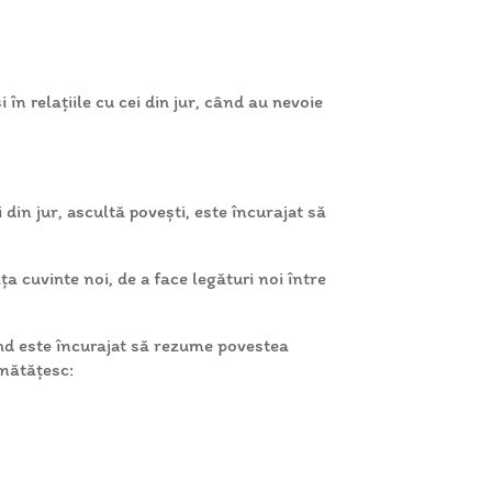
în relațiile cu cei din jur, când au nevoie
din jur, ascultă povești, este încurajat să
ța cuvinte noi, de a face legături noi între
când este încurajat să rezume povestea
unătățesc: