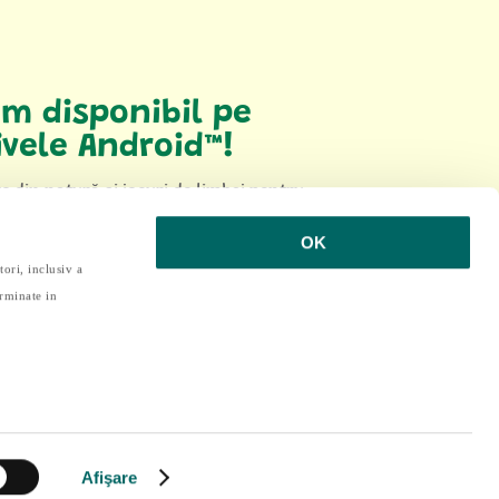
m disponibil pe
ivele Android™!
e din natură și jocuri de limbaj pentru
 copii! Intră în lumea
YOZY
!
OK
rcă aplicația!
tori, inclusiv a
erminate in
d de licențiere
|
Politica de confidențialitate
Afişare