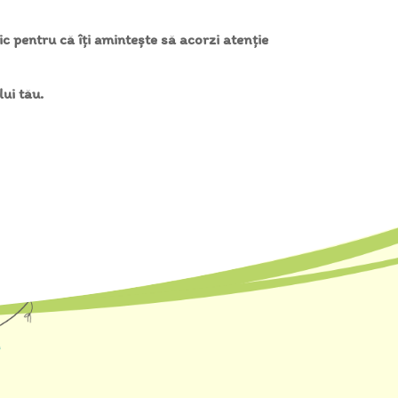
tic pentru că îți amintește să acorzi atenție
ui tău.