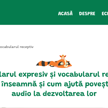
ACASĂ
DESPRE
EC
vocabularul receptiv
arul expresiv și vocabularul
r
 înseamnă și cum ajută poveșt
audio la dezvoltarea lor