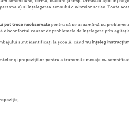
recum dimensiune, formă, culoare și timp. Urmează apoi înțeleg
personale) și înțelegerea sensului cuvintelor scrise. Toate ac
lui pot trece neobservate
pentru că se aseamănă cu problemele 
imă disconfortul cauzat de problemele de înțelegere prin agitați
limbajului sunt identificați la școală, când
nu înțeleg instrucțiun
intelor și propozițiilor pentru a transmite mesaje cu semnificați
ropoziție,