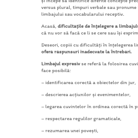
și începe să identifice diferite concepte p
versus plural, timpuri verbale sau pronume 
limbajului sau vocabularului receptiv.
Acasă,
dificultățile de înțelegere a limbaju
că nu vor să facă ce li se cere sau își expr
Deseori, copiii cu dificultăți în înțelegerea 
oferă răspunsuri inadecvate la întrebări.
Limbajul expresiv
se referă la folosirea cuv
face posibilă:
– identificarea corectă a obiectelor din jur,
– descrierea acțiunilor și evenimentelor,
– legarea cuvintelor în ordinea corectă în p
– respectarea regulilor gramaticale,
– rezumarea unei povești,