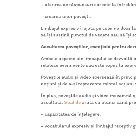
– oferirea de răspunsuri corecte la întrebări
– crearea unor povești.
Limbajul expresiv îi ajută pe copii nu doar l
să își susțină punctul de vedere sau să își e
Ascultarea poveștilor, esențială pentru dezv
Ambele aspecte ale limbajului se dezvoltă int
relateze evenimente sau este expus la expres
Poveștile audio și video exersează în princi
noțiuni și de a-și reprezenta mintal acțiuni
În plus, poveștile audio și video înseamnă ș
ascultată.
Studiile
arată că atunci când preș
– capacitatea de înțelegere,
– vocabularul expresiv și limbajul receptiv 