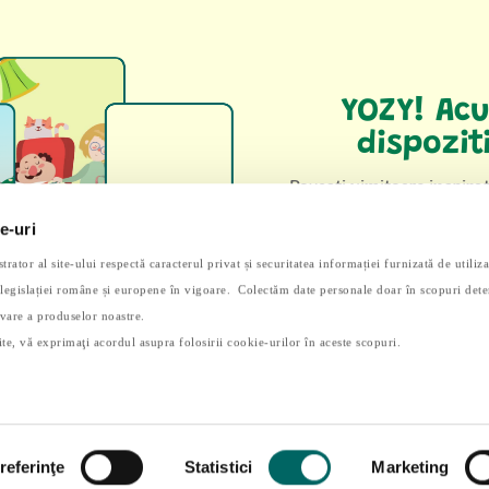
YOZY! Acu
dispozit
Povești uimitoare inspirat
cei mai isteți
e-uri
Desca
tor al site-ului respectă caracterul privat și securitatea informației furnizată de utiliza
t legislației române și europene în vigoare. Colectăm date personale doar în scopuri det
vare a produselor noastre.
ite, vă exprimaţi acordul asupra folosirii cookie-urilor în aceste scopuri.
ved.
Termeni și condiții
|
Acor
referinţe
Statistici
Marketing