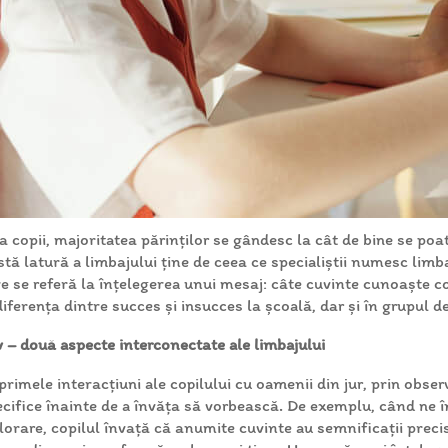
 copii, majoritatea părinților se gândesc la cât de bine se poa
stă latură a limbajului ține de ceea ce specialiștii numesc limb
re se referă la înțelegerea unui mesaj: câte cuvinte cunoaște c
erența dintre succes și insucces la școală, dar și în grupul de 
v – două aspecte interconectate ale limbajului
imele interacțiuni ale copilului cu oamenii din jur, prin obse
pecifice înainte de a învăța să vorbească. De exemplu, când n
xplorare, copilul învață că anumite cuvinte au semnificații prec