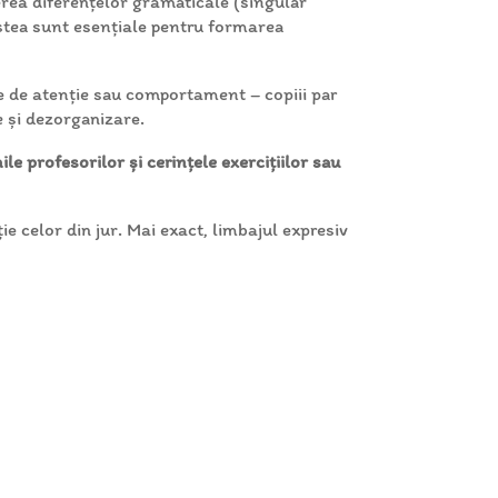
erea diferențelor gramaticale (singular
estea sunt esențiale pentru formarea
de atenție sau comportament – copiii par
e și dezorganizare.
ile profesorilor și cerințele exercițiilor sau
e celor din jur. Mai exact, limbajul expresiv