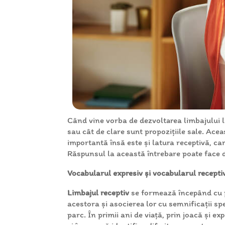
Când vine vorba de dezvoltarea limbajului la
sau cât de clare sunt propozițiile sale. Acea
importantă însă este și latura receptivă, ca
Răspunsul la această întrebare poate face dif
Vocabularul expresiv și vocabularul recepti
Limbajul receptiv
se formează începând cu pr
acestora și asocierea lor cu semnificații s
parc. În primii ani de viață, prin joacă și e