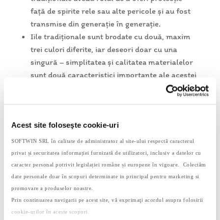
față de spirite rele sau alte pericole și au fost
transmise din generație în generație.
Iile tradiționale sunt brodate cu două, maxim
trei culori diferite, iar deseori doar cu una
singură – simplitatea și calitatea materialelor
sunt două caracteristici importante ale acestei
piese vestimentare.
Cuvântul ie vine din denumirea latină,
tunica
linea,
care denumea un tip de cămașă subțire.
Ia tradițională românească a stat la baza
Acest site foloseşte cookie-uri
inspirației caselor de design vestimentar
SOFTWIN SRL în calitate de administrator al site-ului respectă caracterul
internaționale precum Yves Saint Laurent.
privat și securitatea informației furnizată de utilizatori, inclusiv a datelor cu
În anii ’70, ia românească a fost purtată de
caracter personal potrivit legislației române și europene în vigoare. Colectăm
vedete internaționale precum Brigitte Bardot
date personale doar în scopuri determinate in principal pentru marketing si
sau Sophia Loren.
promovare a produselor noastre.
Prin continuarea navigarii pe acest site, vă exprimaţi acordul asupra folosirii
Arată-i copilului tău pictura La Blouse Roumaine
cookie-urilor în aceste scopuri.