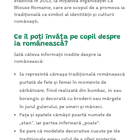
stabilită în 2013, la inițiativa organizației La
Blouse Romaine, care are scopul de a promova ia
tradițională ca simbol al identității și culturii
românești.
Ce îl poți învăța pe copil despre
ia românească?
Iată câteva informații inedite despre ia
românească:
Ia reprezintă cămașa tradițională românească
purtată de fete și femei în momente de
sărbătoare, fiind realizată din bumbac, in sau
borangic și decorată cu broderii sau mărgele
în jurul gulerului, pe umeri și mâneci.
Fața și spatele cămășii poartă numele de
„stan”, iar partea inferioară „poale”.
Se pare că modelele decorative cusute pe iile
tradiționale aveau rolul de a oferi protecție