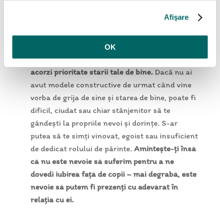
părinte-copil, granițele interpersonale te ajută
Afişare
să spui
nu
fără să te simți vinovat, să îți
protejezi intimitatea și să poți acorda timp
activităților care îți aduc împlinire și bucurie.
OK
Acceptă că s-ar putea să nu îți fie ușor să
acorzi prioritate stării tale de bine.
Dacă nu ai
avut modele constructive de urmat când vine
vorba de grija de sine și starea de bine, poate fi
dificil, ciudat sau chiar stânjenitor să te
gândești la propriile nevoi și dorințe. S-ar
putea să te simți vinovat, egoist sau insuficient
de dedicat rolului de părinte.
Amintește-ți însă
că nu este nevoie să suferim pentru a ne
dovedi iubirea față de copii – mai degrabă, este
nevoie să putem fi prezenți cu adevărat în
relația cu ei.