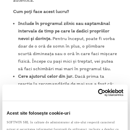
autentică.
Cum poți face acest lucru?
Include în programul zilnic sau săptămânal
intervale de timp pe care le dedici propriilor
nevoi și dorințe.
Pent
ru început, poate fi vorba
doar de o oră de somn în plus, o plimbare
scurtă dimineața sau o oră în care faci mișcare
fizică. Începe cu pași mici și treptat, vei putea
să faci schimbări mai mari în programul tău.
Cere ajutorul celor din jur.
Dacă prima ta
reacție la recomandările de mai sus a fost că:
„Nu am timp nici să mă gândesc la așa ceva.”,
acesta este semnul cel mai important că de
fapt, este nevoie să ceri ajutor. Mai ales
Acest site foloseşte cookie-uri
mamele ajung să își asume responsabilități
care le depășesc resursele de timp și energie,
SOFTWIN SRL în calitate de administrator al site-ului respectă caracterul
ajungând să sacrifice somnul, relaxarea și
privat și securitatea informației furnizată de utilizatori, inclusiv a datelor cu