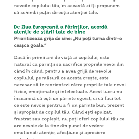
nevoile copilului tău, în această zi îți propunem
să schimbi puțin direcția atenției tale.
De Ziua Europeană a Părinților, acordă
atenție de stării tale de bine
Prioritizează grija de sine: „Nu poți turna dintr-o
ceașcă goală.”
Dacă în primii ani de viață ai copilului, este
natural ca părinții să sacrifice propriile nevoi din
când în când, pentru a avea grijă de nevoile
copilului, pe măsură ce acesta crește, este
necesar să te reorientezi către propriile tale nevoi
fizice, emoționale și intelectuale. Acest lucru nu
înseamnă că ești un părinte egoist, ci că faci tot
ce este nevoie pentru a fi un părinte bun, prezent
și apropiat de copilul tău. Când ești epuizat,
frustrat sau copleșit, nu poți oferi copilului tău ce
are nevoie de la tine din punct de vedere
emotional: atenție, afecțiune și apreciere