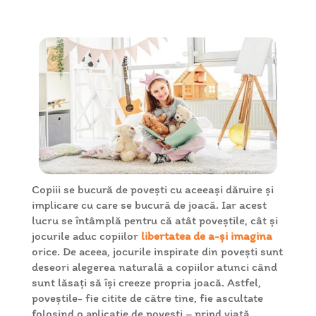
Copiii se bucură de povești cu aceeași dăruire și
implicare cu care se bucură de joacă. Iar acest
lucru se întâmplă pentru c
ă
atât poveștile, cât și
jocurile aduc copiilor
libertatea de a-și imagina
orice. De aceea, jocurile inspirate din povești sunt
deseori alegerea naturală a copiilor atunci când
sunt lăsați să își creeze propria joacă. Astfel,
poveștile- fie citite de către tine, fie ascultate
folosind o aplicație de povești – prind viață