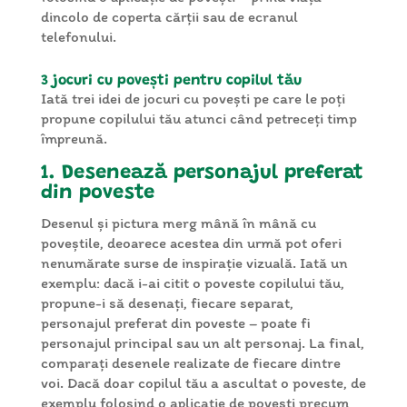
dincolo de coperta cărții sau de ecranul
telefonului.
3 jocuri cu povești pentru copilul tău
Iată trei idei de jocuri cu povești pe care le poți
propune copilului tău atunci când petreceți timp
împreună.
1. Desenează personajul preferat
din poveste
Desenul și pictura merg mână în mână cu
poveștile, deoarece acestea din urmă pot oferi
nenumărate surse de inspirație vizuală. Iată un
exemplu: dacă i-ai citit o poveste copilului tău,
propune-i să desenați, fiecare separat,
personajul preferat din poveste – poate fi
personajul principal sau un alt personaj. La final,
comparați desenele realizate de fiecare dintre
voi. Dacă doar copilul tău a ascultat o poveste, de
exemplu folosind o aplicație de povești precum