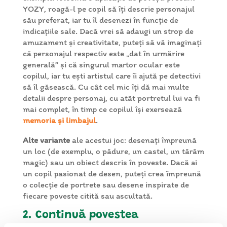
YOZY
, roagă-l pe copil să îți descrie personajul
său preferat, iar tu îl desenezi în funcție de
indicațiile sale. Dacă vrei să adaugi un strop de
amuzament și creativitate, puteți să vă imaginați
că personajul respectiv este „dat în urmărire
generală” și că singurul martor ocular este
copilul, iar tu ești artistul care îi ajută pe detectivi
să îl găsească. Cu cât
cel mic
îți dă mai multe
detalii despre personaj, cu atât portretul lui va fi
mai complet, în timp ce copilul își exersează
memoria și limbajul
.
Alte variante
ale acestui joc: desenați împreună
un loc (de exemplu, o pădure, un castel, un tărâm
magic) sau un obiect descris în poveste. Dacă ai
un copil pasionat de desen, puteți crea împreună
o colecție de portrete sau desene inspirate de
fiecare poveste citită sau ascultată.
2. Continuă povestea