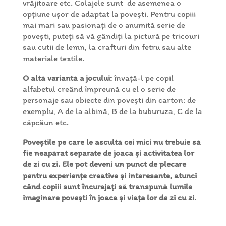
vrăjitoare etc. Colajele sunt
de asemenea o
opțiune ușor de adaptat la povești. Pentru copiii
mai mari sau pasionați de o anumită serie de
povești, puteți să vă gândiți la pictură pe tricouri
sau cutii de lemn, la crafturi din fetru sau alte
materiale textile.
O altă variantă a jocului:
învață-l pe copil
alfabetul creând împreună cu el o serie de
personaje sau obiecte din povești din carton: de
exemplu, A de la albină, B de la buburuza, C de la
căpcăun etc.
Poveștile pe care le ascultă cei mici nu trebuie să
fie neapărat separate de joaca și activitatea lor
de zi cu zi. Ele pot deveni un punct de plecare
pentru experiențe creative și interesante, atunci
când copiii sunt încurajați să transpună lumile
imaginare povești în joaca și viața lor de zi cu zi.