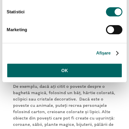
O altă variantă a jocului:
creează tu o continuare
a poveștii și întreabă-l pe copil dacă este de
Statistici
acord cu ea, dacă pare probabilă sau ce detalii ar
schimba la aceasta.
Marketing
3. Crafturi inspirate din povești
Puteți duce mai departe poveștile ascultate sau
citite împreună creând obiecte decorative sau
Afişare
jucării inspirate de acestea. Gândiți-vă la
obiectele sau evenimentele care l-au impresionat
cel mai mult pe copilul tău și la modalități prin
OK
care le puteți recrea acasă.
De exemplu, dacă ați citit o poveste despre o
baghetă magică, folosind un băț, hârtie colorată,
sclipici sau cristale decorative. Dacă este o
poveste cu animale, puteți recrea personajele
folosind carton, creioane colorate și lipici. Alte
obiecte din povești care pot fi create cu ușurință:
coroane, săbii, plante magice, bijuterii, pălării de