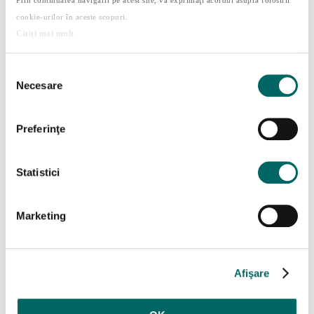
acceptare. Acestea sunt fundamentale pentru
cookie-urilor în aceste scopuri.
dezvoltarea lui emoțională, dar și cognitivă și
Citiţi mai mult
socială – copiii pot învăța cu adevărat și pot crea
relații autentice cu cei din jur atunci când se simt
Selecția
în siguranță din punct de vedere emoțional.
Necesare
consimțământului
Pentru copiii care nu știu încă să citească
și nu
pot urmări povestea descifrând cuvintele de pe
Preferinţe
pagină, poți începe prin a privi împreună
ilustrațiile și a vorbi despre ce se întâmplă în
acestea. Ce crede copilul că se va întampla? Care
Statistici
sunt personajele care apar în majoritatea
imaginilor? Pe măsură ce îi citești copilului
povestea, te poți opri din când în când pentru a
Marketing
vă uita cu atenție la imagini din nou. Care sunt
acțiunile și motivațiile personajelor? Cum arată
acestea?
Afişare
Așadar, oricare este vârsta copilului tău,
petreceți după-amiaza sau seara de miercuri din
această săptămână luând o carte și citind-o