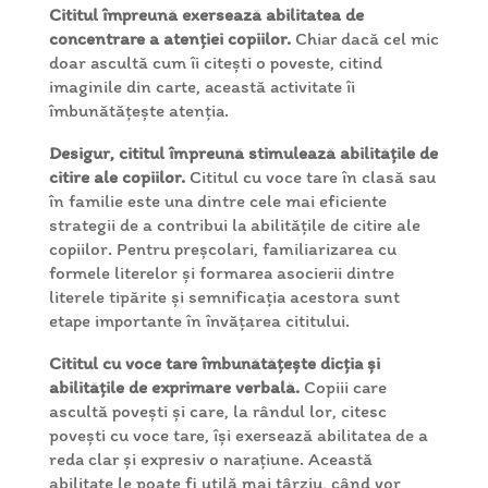
Cititul împreună exersează abilitatea de
concentrare a atenției copiilor.
Chiar dacă cel mic
doar ascultă cum îi citești o poveste, citind
imaginile din carte, această activitate îi
îmbunătățește atenția.
Desigur, cititul împreună stimulează abilitățile de
citire ale copiilor.
Cititul cu voce tare în clasă sau
în familie este una dintre cele mai eficiente
strategii de a contribui la abilitățile de citire ale
copiilor. Pentru preșcolari, familiarizarea cu
formele literelor și formarea asocierii dintre
literele tipărite și semnificația acestora sunt
etape importante în învățarea cititului.
Cititul cu voce tare îmbunătățește dicția și
abilitățile de exprimare verbală.
Copiii care
ascultă povești și care, la rândul lor, citesc
povești cu voce tare, își exersează abilitatea de a
reda clar și expresiv o narațiune. Această
abilitate le poate fi utilă mai târziu, când vor