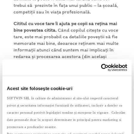
trebui să prezinte în fața unui public – la școală,
competiții sau în viața profesională.
Cititul cu voce tare îi ajută pe copii să rețină mai
bine povestea citită.
Când copilul citește cu voce
tare, este mai probabil ca detaliile poveștii să fie
memorate mai bine, deoarece reținem mai multe
informații atunci când suntem mai implicați în
redarea și procesarea acestora (din același
motiv, reținem mai bine informațiile pe care le
scriem pe hârtie, de exemplu).
Cititul împreună crește motivația copiilor pentru
lectură.
Copiii cărora li se citesc povești din
Acest site foloseşte cookie-uri
primii ani de viață tind să citească mai mult la
SOFTWIN SRL în calitate de administrator al site-ului respectă caracterul
rândul lor atunci când cresc.
privat și securitatea informației furnizată de utilizatori, inclusiv a datelor cu
Cititul împreună, în familie, vă aduce mai aproape
caracter personal potrivit legislației române și europene în vigoare. Colectăm
din punct de vedere emoțional.
Toate activitățile
date personale doar în scopuri determinate in principal pentru marketing si
realizate împreună cu copilul tău contribuie la
promovare a produselor noastre.
sentimentul lui de apartenență, iubire și
Prin continuarea navigarii pe acest site, vă exprimaţi acordul asupra folosirii