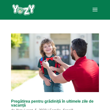
Pregătirea pentru grădiniță în ultimele zile de
vacanță
de
Yozy
|
sept. 5, 2023
|
Familie
,
Școală