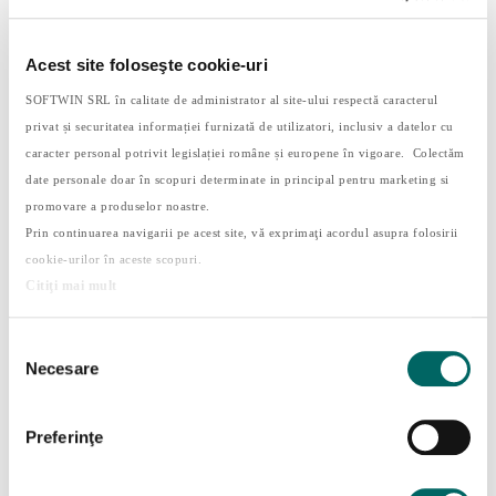
Acest site foloseşte cookie-uri
SOFTWIN SRL în calitate de administrator al site-ului respectă caracterul
privat și securitatea informației furnizată de utilizatori, inclusiv a datelor cu
caracter personal potrivit legislației române și europene în vigoare. Colectăm
date personale doar în scopuri determinate in principal pentru marketing si
Talentele copilului tău – cum le descoperi și
promovare a produselor noastre.
cum le cultivi?
de
Yozy
|
mart. 15, 2023
|
Familie
,
Timp liber
Prin continuarea navigarii pe acest site, vă exprimaţi acordul asupra folosirii
cookie-urilor în aceste scopuri.
Acasa 9 Categorie: Familie Talentele copilului
Citiţi mai mult
tău: cum le descoperi și cum le cultivi Încă din
primii ani de viață ai copilului părinții își pun
Selecția
întrebări sau își formează idealuri privind
Necesare
consimțământului
viitorul și succesul acestuia: „Va fi un artist ca
tatăl lui.” sau „Va...
Preferinţe