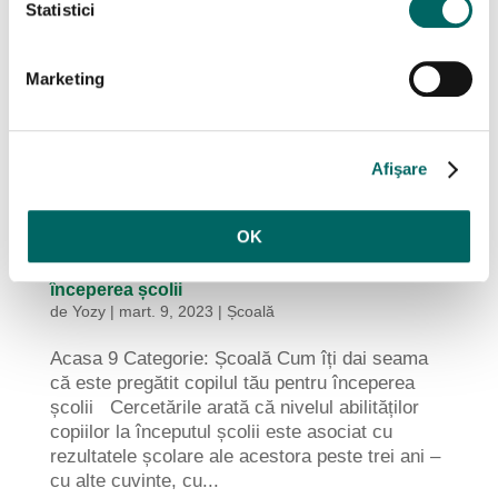
Statistici
Marketing
Afişare
OK
Cum știi că este pregătit copilul tău pentru
începerea școlii
de
Yozy
|
mart. 9, 2023
|
Școală
Acasa 9 Categorie: Școală Cum îți dai seama
că este pregătit copilul tău pentru începerea
școlii Cercetările arată că nivelul abilităților
copiilor la începutul școlii este asociat cu
rezultatele școlare ale acestora peste trei ani –
cu alte cuvinte, cu...