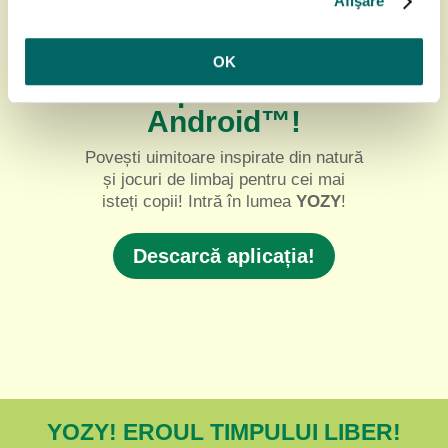
Afişare
YOZY! Acum
disponibil pe
OK
dispozitivele
Android™!
Povești uimitoare inspirate din natură
și jocuri de limbaj pentru cei mai
isteți copii! Intră în lumea
YOZY
!
Descarcă aplicația!
YOZY! EROUL TIMPULUI LIBER!