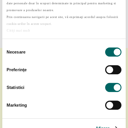
date personale doar în scopuri determinate in principal pentru marketing si
Cum transformi 15 minute libere în timp
promovare a produselor noastre.
educativ
Prin continuarea navigarii pe acest site, vă exprimaţi acordul asupra folosirii
De ce este dăunător timpul petrecut pe rețele
cookie-urilor în aceste scopuri.
sociale
Citiţi mai mult
Selecția
Necesare
consimțământului
Preferinţe
Statistici
Marketing