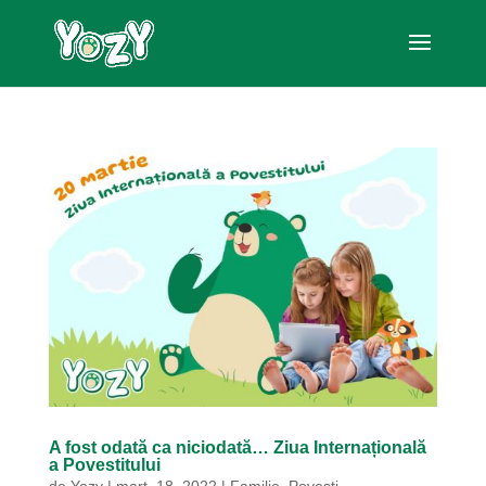
A fost odată ca niciodată… Ziua Internațională
a Povestitului
de
Yozy
|
mart. 18, 2022
|
Familie
,
Povești