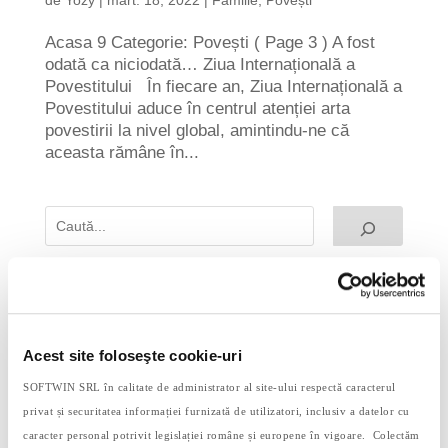
Acasa 9 Categorie: Povești ( Page 3 ) A fost
odată ca niciodată… Ziua Internațională a
Povestitului În fiecare an, Ziua Internațională a
Povestitului aduce în centrul atenției arta
povestirii la nivel global, amintindu-ne că
aceasta rămâne în...
Postari Recente
De ce e benefic să folosești tehnologia alături
de copil
Acest site foloseşte cookie-uri
Observarea păsărilor: o activitate simplă cu
beneficii surprinzătoare
SOFTWIN SRL în calitate de administrator al site-ului respectă caracterul
privat și securitatea informației furnizată de utilizatori, inclusiv a datelor cu
Deficitul de transfer – ce este și cum îl
caracter personal potrivit legislației române și europene în vigoare. Colectăm
combatem