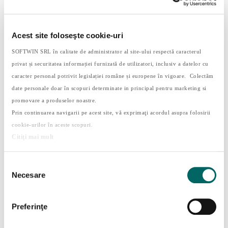
Acest site foloseşte cookie-uri
SOFTWIN SRL în calitate de administrator al site-ului respectă caracterul
privat și securitatea informației furnizată de utilizatori, inclusiv a datelor cu
caracter personal potrivit legislației române și europene în vigoare. Colectăm
Dependența de ecrane: cum o recunoaștem și
date personale doar în scopuri determinate in principal pentru marketing si
ce putem face?
promovare a produselor noastre.
de
Yozy
|
sept. 10, 2025
|
Timp liber
Prin continuarea navigarii pe acest site, vă exprimaţi acordul asupra folosirii
cookie-urilor în aceste scopuri.
Acasa 9 Search query for: Dependența de
Citiţi mai mult
ecrane: ce este, cum o recunoaștem și ce
putem face? Dependența de ecrane în rândul
copiilor nu este un diagnostic clinic recunoscut
Selecția
oficial, dar timpul excesiv petrecut de către
Necesare
consimțământului
copii în fața ecranelor este o realitate...
Preferinţe