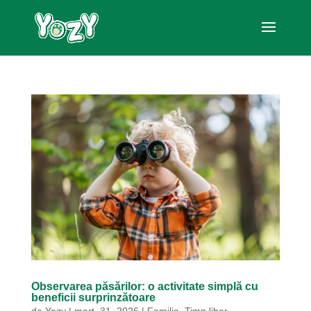
Observarea păsărilor: o activitate simplă cu
beneficii surprinzătoare
de
Yozy
|
mart. 31, 2026
|
Familie
,
Timp liber